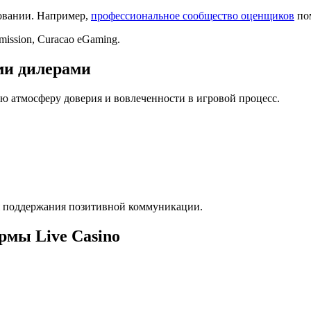
овании. Например,
профессиональное сообщество оценщиков
пом
ission, Curacao eGaming.
ми дилерами
ю атмосферу доверия и вовлеченности в игровой процесс.
я поддержания позитивной коммуникации.
рмы Live Casino